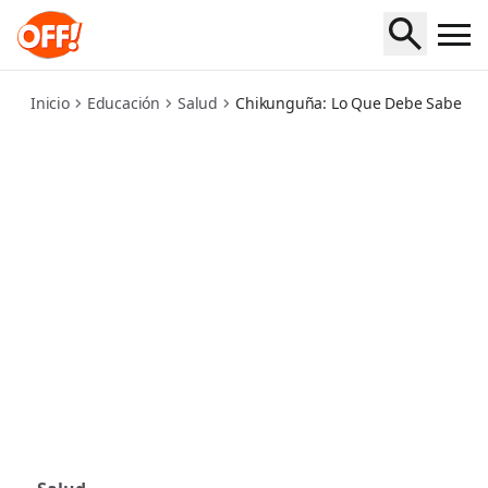
chikungunya-what-you-need-to-know
Inicio
Educación
Salud
Chikunguña: Lo Que Debe Saber