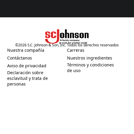
©
2026
S.C. Johnson & Son, Inc. Todos los derechos reservados
(Opens in a new tab)
Nuestra compañía
Carreras
(Opens in a new tab)
(Opens in a new tab)
Contáctanos
Nuestros ingredientes
(Opens in a new tab)
(Opens in a new tab)
Términos y condiciones
Aviso de privacidad
(Opens in a new tab)
(Opens in a new tab)
de uso
Declaración sobre
esclavitud y trata de
(Opens in a new tab)
personas