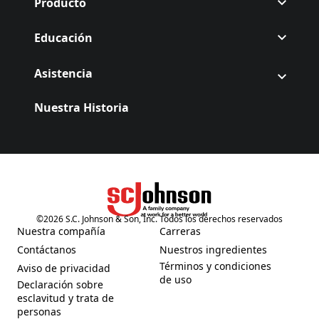
Producto
Educación
Asistencia
Nuestra Historia
©
2026
S.C. Johnson & Son, Inc. Todos los derechos reservados
(Opens in a new tab)
Nuestra compañía
Carreras
(Opens in a new tab)
(Opens in a new tab)
Contáctanos
Nuestros ingredientes
(Opens in a new tab)
(Opens in a new tab)
Términos y condiciones
Aviso de privacidad
(Opens in a new tab)
(Opens in a new tab)
de uso
Declaración sobre
esclavitud y trata de
(Opens in a new tab)
personas