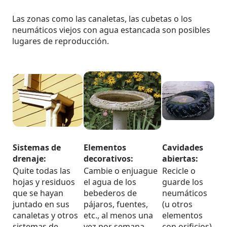
Las zonas como las canaletas, las cubetas o los
neumáticos viejos con agua estancada son posibles
lugares de reproducción.
Sistemas de
Elementos
Cavidades
drenaje:
decorativos:
abiertas:
Quite todas las
Cambie o enjuague
Recicle o
hojas y residuos
el agua de los
guarde los
que se hayan
bebederos de
neumáticos
juntado en sus
pájaros, fuentes,
(u otros
canaletas y otros
etc., al menos una
elementos
sistemas de
vez por semana
con orificios)