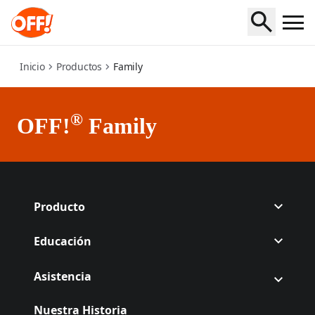
skinly-by-off
Inicio
Productos
Family
®
OFF!
Family
Producto
Educación
Asistencia
Nuestra Historia