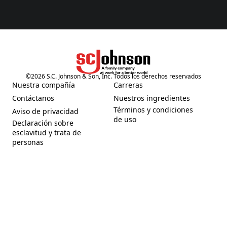
©
2026
S.C. Johnson & Son, Inc. Todos los derechos reservados
(Opens in a new tab)
Nuestra compañía
Carreras
(Opens in a new tab)
(Opens in a new tab)
Contáctanos
Nuestros ingredientes
(Opens in a new tab)
(Opens in a new tab)
Términos y condiciones
Aviso de privacidad
(Opens in a new tab)
(Opens in a new tab)
de uso
Declaración sobre
esclavitud y trata de
(Opens in a new tab)
personas